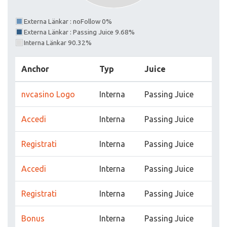
Externa Länkar : noFollow 0%
Externa Länkar : Passing Juice 9.68%
Interna Länkar 90.32%
Anchor
Typ
Juice
nvcasino Logo
Interna
Passing Juice
Accedi
Interna
Passing Juice
Registrati
Interna
Passing Juice
Accedi
Interna
Passing Juice
Registrati
Interna
Passing Juice
Bonus
Interna
Passing Juice