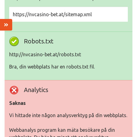
https://nvcasino-bet.at/sitemap.xml
Robots.txt
http://nvcasino-bet.at/robots.txt
Bra, din webbplats har en robots.txt fil.
Analytics
Saknas
Vi hittade inte någon analysverktyg på din webbplats.
Webbanalys program kan mäta besökare på din