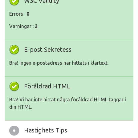
W3C Validity
Errors :
0
Varningar :
2
E-post Sekretess
Bra! Ingen e-postadress har hittats i klartext.
Föråldrad HTML
Bra! Vi har inte hittat några föråldrad HTML taggar i
din HTML.
Hastighets Tips