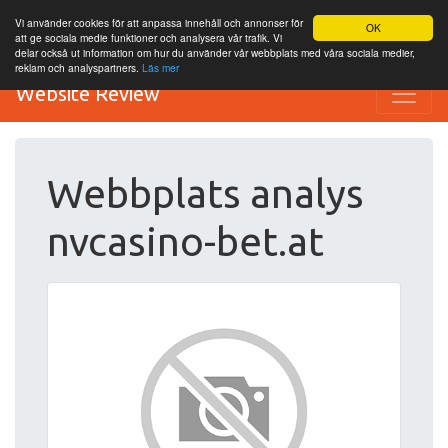
Vi använder cookies för att anpassa innehåll och annonser för
OK
att ge sociala medie funktioner och analysera vår trafik. Vi
delar också ut information om hur du använder vår webbplats med våra sociala medier,
reklam och analyspartners.
Läs mer
Website Review
Webbplats analys
nvcasino-bet.at