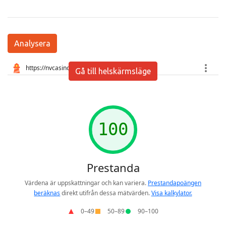
Analysera
Gå till helskärmsläge