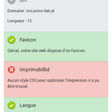
Domaine : nvcasino-bet.at
Longueur : 15
Favicon
Génial, votre site web dispose d'un favicon.
Imprimabilité
Aucun style CSS pour optimiser l'impression n'a pu
être trouvé.
Langue