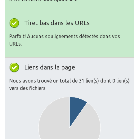
Tiret bas dans les URLs
Parfait! Aucuns soulignements détectés dans vos
URLs.
Liens dans la page
Nous avons trouvé un total de 31 lien(s) dont 0 lien(s)
vers des fichiers