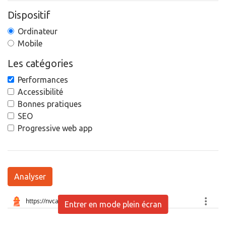
Dispositif
Ordinateur
Mobile
Les catégories
Performances
Accessibilité
Bonnes pratiques
SEO
Progressive web app
Analyser
Entrer en mode plein écran