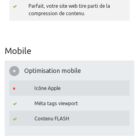
Parfait, votre site web tire parti de la
compression de contenu.
Mobile
Optimisation mobile
Icône Apple
Méta tags viewport
Contenu FLASH