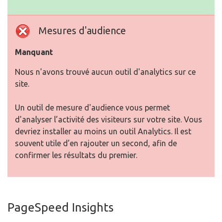
Mesures d'audience
Manquant
Nous n'avons trouvé aucun outil d'analytics sur ce
site.
Un outil de mesure d'audience vous permet
d'analyser l’activité des visiteurs sur votre site. Vous
devriez installer au moins un outil Analytics. Il est
souvent utile d’en rajouter un second, afin de
confirmer les résultats du premier.
PageSpeed Insights