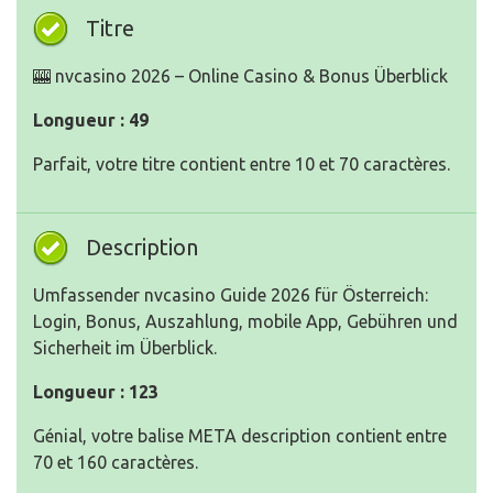
Titre
🎰 nvcasino 2026 – Online Casino & Bonus Überblick
Longueur : 49
Parfait, votre titre contient entre 10 et 70 caractères.
Description
Umfassender nvcasino Guide 2026 für Österreich:
Login, Bonus, Auszahlung, mobile App, Gebühren und
Sicherheit im Überblick.
Longueur : 123
Génial, votre balise META description contient entre
70 et 160 caractères.