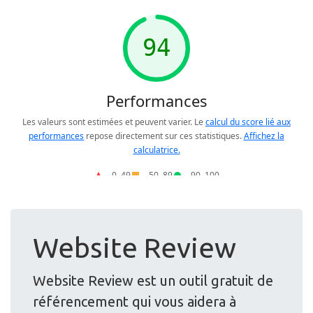
Website Review
Website Review est un outil gratuit de
référencement qui vous aidera à