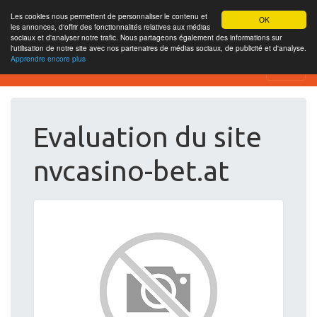
Les cookies nous permettent de personnaliser le contenu et
OK
les annonces, d'offrir des fonctionnalités relatives aux médias
sociaux et d'analyser notre trafic. Nous partageons également des informations sur
l'utilisation de notre site avec nos partenaires de médias sociaux, de publicité et d'analyse.
Apprendre encore plus
Website Review
Evaluation du site
nvcasino-bet.at