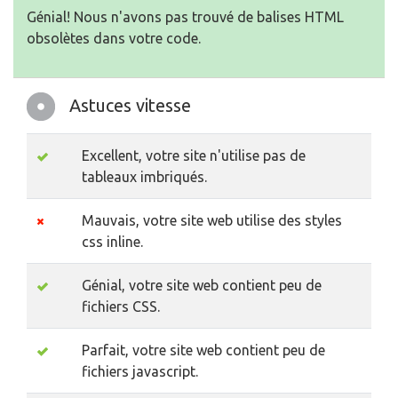
Génial! Nous n'avons pas trouvé de balises HTML
obsolètes dans votre code.
Astuces vitesse
Excellent, votre site n'utilise pas de
tableaux imbriqués.
Mauvais, votre site web utilise des styles
css inline.
Génial, votre site web contient peu de
fichiers CSS.
Parfait, votre site web contient peu de
fichiers javascript.