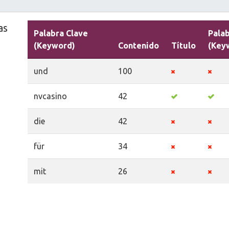
as
Palabra Clave
Palab
(Keyword)
Contenido
Título
(Key
und
100
nvcasino
42
die
42
für
34
mit
26