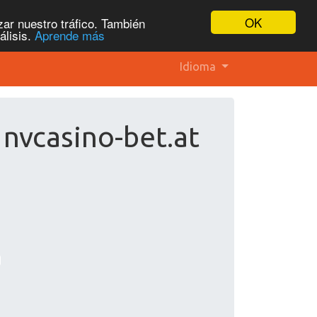
OK
ar nuestro tráfico. También
álisis.
Aprende más
Idioma
 nvcasino-bet.at