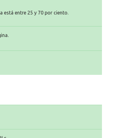
a está entre 25 y 70 por ciento.
ina.
RLs