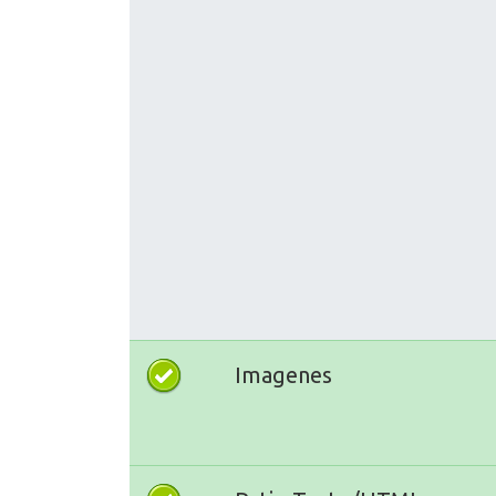
Imagenes