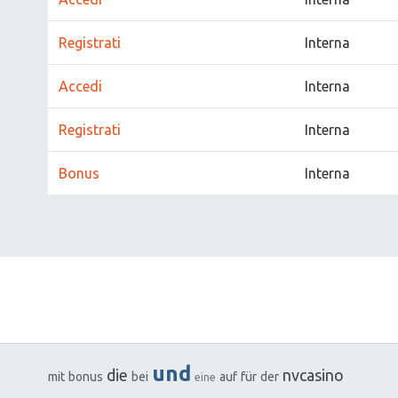
Registrati
Interna
Accedi
Interna
Registrati
Interna
Bonus
Interna
und
die
nvcasino
mit
bonus
bei
auf
für
der
eine