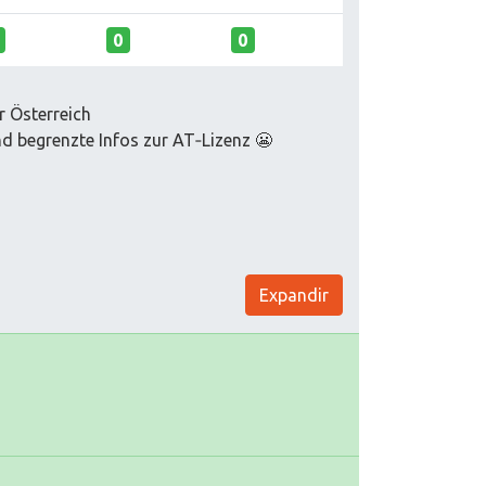
0
0
r Österreich
 begrenzte Infos zur AT‑Lizenz 😬
Expandir