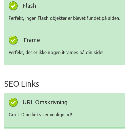
Flash
Perfekt, ingen Flash objekter er blevet fundet på siden.
iFrame
Perfekt, der er ikke nogen iFrames på din side!
SEO Links
URL Omskrivning
Godt. Dine links ser venlige ud!