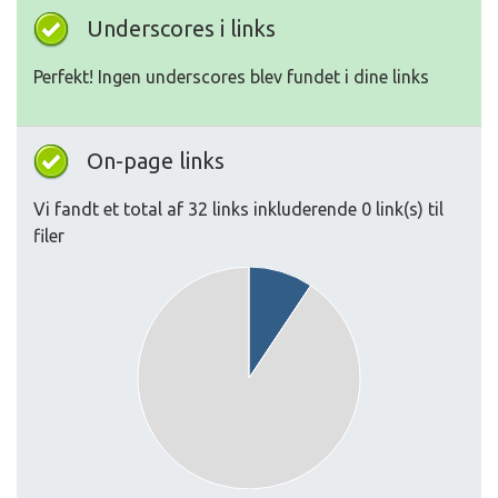
Underscores i links
Perfekt! Ingen underscores blev fundet i dine links
On-page links
Vi fandt et total af 32 links inkluderende 0 link(s) til
filer