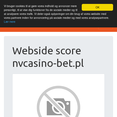
Vi bruger cookies til at gøre vores indhold og annoncer mere
OK
personligt, til at vise dig funktioner fra de sociale medier og til
at analysere vores trafik. Vi deler også oplysninger om din brug af vores website med
vores partnere inden for annoncering på sociale medier og med vores analysepartnere.
Lær mere
Website Review
Webside score
nvcasino-bet.pl