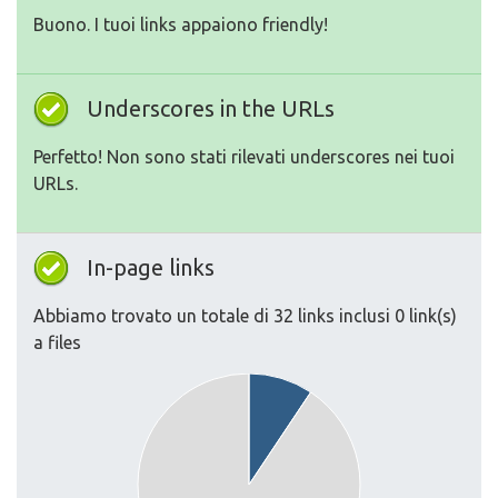
Buono. I tuoi links appaiono friendly!
Underscores in the URLs
Perfetto! Non sono stati rilevati underscores nei tuoi
URLs.
In-page links
Abbiamo trovato un totale di 32 links inclusi 0 link(s)
a files