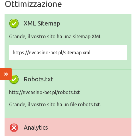
Ottimizzazione
XML Sitemap
Grande, il vostro sito ha una sitemap XML.
https://nvcasino-bet.pl/sitemap.xml
Robots.txt
http://nvcasino-bet.pl/robots.txt
Grande, il vostro sito ha un file robots.txt.
Analytics