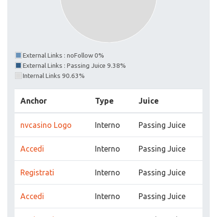
External Links : noFollow 0%
External Links : Passing Juice 9.38%
Internal Links 90.63%
Anchor
Type
Juice
nvcasino Logo
Interno
Passing Juice
Accedi
Interno
Passing Juice
Registrati
Interno
Passing Juice
Accedi
Interno
Passing Juice