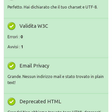
Perfetto. Hai dichiarato che il tuo charset e UTF-8.
Validita W3C
Errori :
0
Avvisi :
1
Email Privacy
Grande. Nessun indirizzo mail e stato trovato in plain
text!
Deprecated HTML