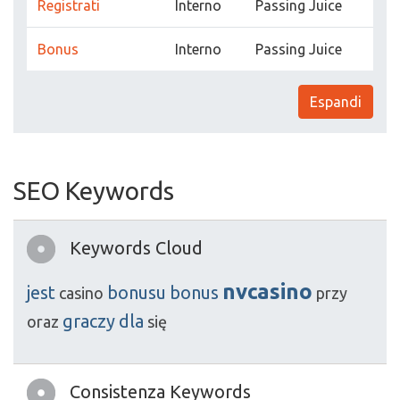
Registrati
Interno
Passing Juice
Bonus
Interno
Passing Juice
Espandi
SEO Keywords
Keywords Cloud
nvcasino
jest
bonusu
bonus
casino
przy
graczy
dla
oraz
się
Consistenza Keywords