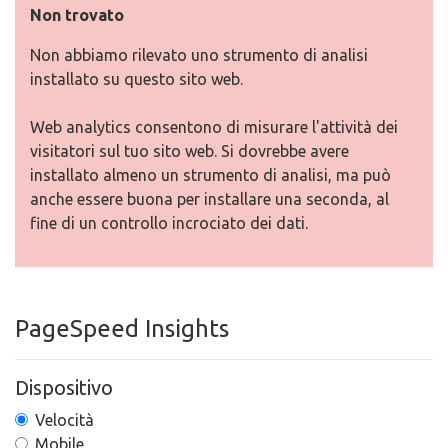
Non trovato
Non abbiamo rilevato uno strumento di analisi
installato su questo sito web.
Web analytics consentono di misurare l'attività dei
visitatori sul tuo sito web. Si dovrebbe avere
installato almeno un strumento di analisi, ma può
anche essere buona per installare una seconda, al
fine di un controllo incrociato dei dati.
PageSpeed Insights
Dispositivo
Velocità
Mobile