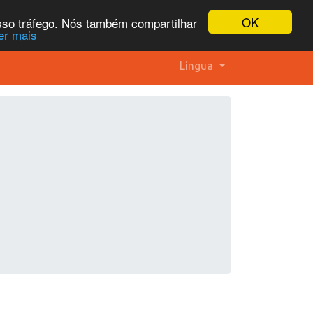
OK
osso tráfego. Nós também compartilhar
er mais
Língua