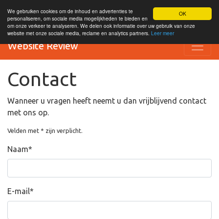
We gebruiken cookies om de inhoud en advertenties te
OK
personaliseren, om sociale media mogelijkheden te bieden en
om onze verkeer te analyseren. We delen ook informatie over uw gebruik van onze
website met onze sociale media, reclame en analytics partners.
Leer meer
Website Review
Contact
Wanneer u vragen heeft neemt u dan vrijblijvend contact
met ons op.
Velden met * zijn verplicht.
Naam
*
E-mail
*