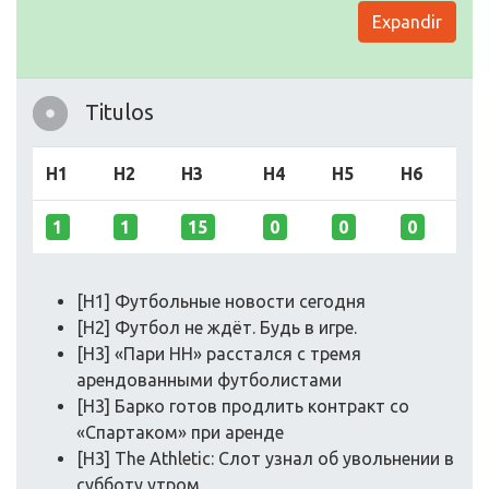
Expandir
Titulos
H1
H2
H3
H4
H5
H6
1
1
15
0
0
0
[H1] Футбольные новости сегодня
[H2] Футбол не ждёт. Будь в игре.
[H3] «Пари НН» расстался с тремя
арендованными футболистами
[H3] Барко готов продлить контракт со
«Спартаком» при аренде
[H3] The Athletic: Слот узнал об увольнении в
субботу утром