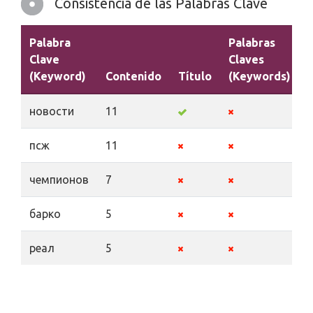
Consistencia de las Palabras Clave
Palabra
Palabras
Clave
Claves
(Keyword)
Contenido
Título
(Keywords)
новости
11
псж
11
чемпионов
7
барко
5
реал
5