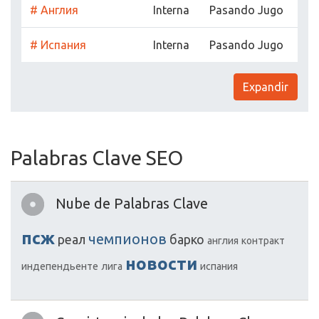
# Англия
Interna
Pasando Jugo
# Испания
Interna
Pasando Jugo
Expandir
Palabras Clave SEO
Nube de Palabras Clave
псж
чемпионов
реал
барко
англия
контракт
новости
индепендьенте
лига
испания