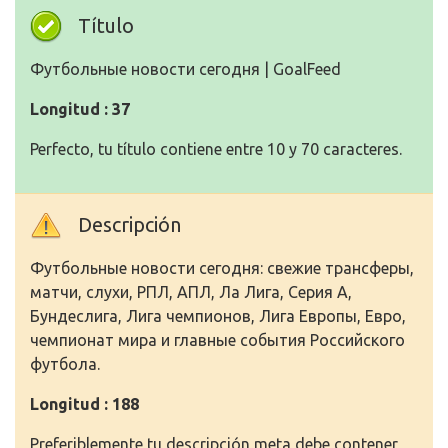
Título
Футбольные новости сегодня | GoalFeed
Longitud : 37
Perfecto, tu título contiene entre 10 y 70 caracteres.
Descripción
Футбольные новости сегодня: свежие трансферы,
матчи, слухи, РПЛ, АПЛ, Ла Лига, Серия А,
Бундеслига, Лига чемпионов, Лига Европы, Евро,
чемпионат мира и главные события Российского
футбола.
Longitud : 188
Preferiblemente tu descripción meta debe contener